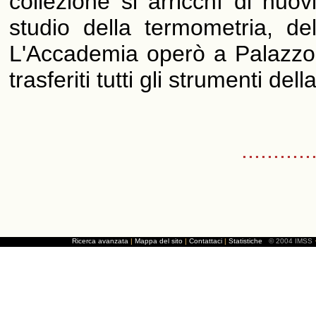
collezione si arricchì di nuovi
studio della termometria, de
L'Accademia operò a Palazzo 
trasferiti tutti gli strumenti de
...........
Ricerca avanzata
|
Mappa del sito
|
Contattaci
|
Statistiche
© 2004 IMSS