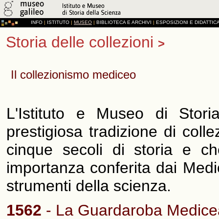
INFO
|
ISTITUTO
|
MUSEO
|
BIBLIOTECA E ARCHIVI
|
ESPOSIZIONI E DIDATTIC
Storia delle collezioni
>
Il collezionismo mediceo
L'Istituto e Museo di Stor
prestigiosa tradizione di coll
cinque secoli di storia e ch
importanza conferita dai Medic
strumenti della scienza.
1562
- La Guardaroba Medice